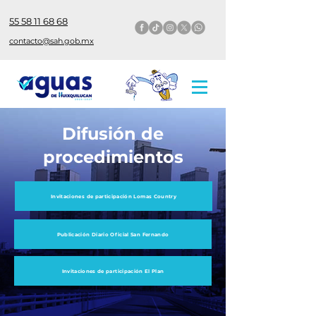
55 58 11 68 68
contacto@sah.gob.mx
Difusión de
procedimientos
Invitaciones de participación Lomas Country
Publicación Diario Oficial San Fernando
Invitaciones de participación El Plan