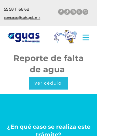
55 58 11 68 68
contacto@sah.gob.mx
Reporte de falta
de agua
Ver cédula
¿En qué caso se realiza este
trámite?