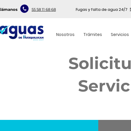
Fugas y falta de agua 24/7
Llámanos
55 58 11 68 68
Nosotros
Trámites
Servicios
Solicit
Servic