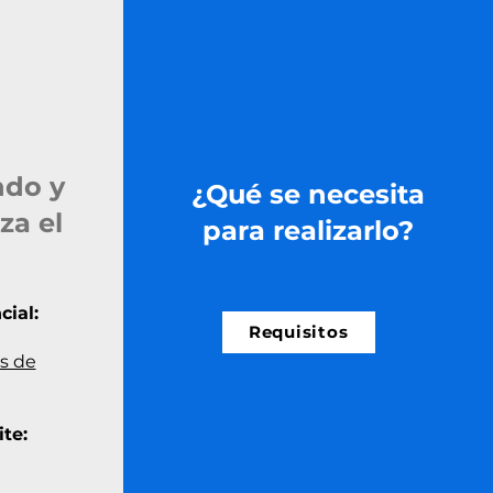
ndo y
¿Qué se necesita
za el
para realizarlo?
ial:
Requisitos
s de
te: