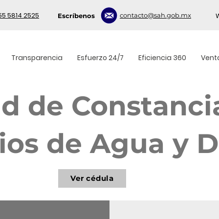
55 5814 2525
contacto@sah.gob.mx
Escríbenos
Transparencia
Esfuerzo 24/7
Eficiencia 360
Venta
ud de Constanc
ios de Agua y 
Ver cédula