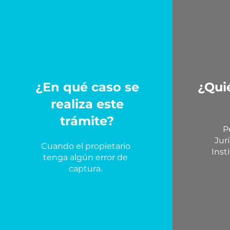
¿En qué caso se
¿Quié
realiza este
trámite?
P
Jur
Cuando el propietario
Inst
tenga algún error de
captura.