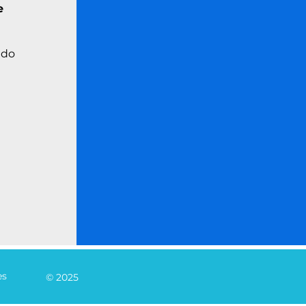
e
ado
es
© 2025 Aguas de Huixquilucan