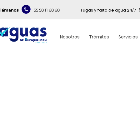
Fugas y falta de agua 24/7
Llámanos
55 58 11 68 68
Nosotros
Trámites
Servicios